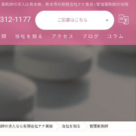
薬剤師の求人は熊本県、熊本市の有限会社ナナ薬局 | 管理薬剤師の採用
-312-1177
ご応募はこちら
質問
当社を知る
アクセス
ブログ
コラム
正社員
パート
即戦力
管理薬剤師
転職
剤師の求人なら有限会社ナナ薬局
当社を知る
管理薬剤師