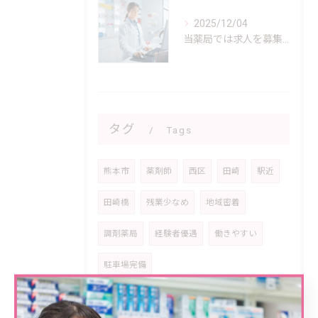
2025/12/04
当薬局では求人を募集しております！
タグ
Tags
熊本市
薬剤師
西区
田崎
駅近
田崎橋
残業少なめ
地域密着
調剤薬局
経験者優遇
働きやすい
駐車場完備