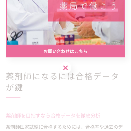
レンダーアプリなどを活用し、リマインダー設定も効果
的です。
「当日朝に出発予定だったが、天候悪化で急遽前泊に切
り替えた」という体験談も見受けられます。柔軟なスケ
ジュール管理と、余裕を持った計画が合格への道を支え
ます。
お問い合わせはこちら
お問い合わせはこちら
薬剤師になるには合格データ
が鍵
薬剤師を目指すなら合格データを徹底分析
薬剤師国家試験に合格するためには、合格率や過去のデ