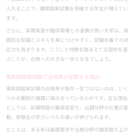
薬剤師を天草市から目指す際の心得と準備
入れることで、難関国家試験を突破する学生が増えてい
薬剤師国家試験合格を目指すための戦略
ます。
薬剤師を目指す地方受験生へのアドバイス
さらに、実務実習や臨床現場との連携が強い大学は、実
薬剤師合格率を意識した志望校選び
践的な知識とスキルを身につけやすく、試験本番での対
薬剤師になる夢を叶えるための行動計画
応力も高まります。こうした特徴を踏まえて志望校を選
ぶことが、合格への大きな一歩となるでしょう。
薬剤師国家試験で合格率が変動する理由
薬剤師国家試験の合格率が毎年一定ではないのは、いく
つかの要因が複雑に絡み合っているためです。主な理由
としては、試験問題の難易度変化、出題分野の比重の変
動、受験生の学力レベルの違いが挙げられます。
たとえば、ある年は基礎薬学や法規分野の難易度が上が