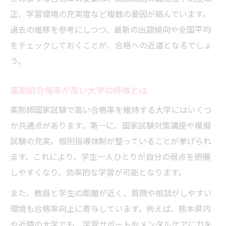
正、学習環境の充実度など複数の要因が絡んでいます。
薬剤師国家試験合格のための比較ポイント
過去の推移を参考にしつつ、最新の出題傾向や全国平均
薬剤師合格率と準備方法の相関性を探る
をチェックしておくことが、合格への近道となるでしょ
薬剤師受験準備で重要なタイムスケジュー
う。
ル
薬剤師国家試験対策の実践的な計画作成法
薬剤師合格率が高い大学の特徴とは
薬剤師進路選択のための最新情報
薬剤師国家試験で高い合格率を維持する大学にはいくつ
薬剤師進路選びで重視すべき最新データ
か共通点があります。第一に、国家試験対策講座や模擬
薬剤師国家試験合格率から進路を考える
試験の充実、個別指導体制が整っていることが挙げられ
薬剤師を目指す人への進学情報まとめ
ます。これにより、学生一人ひとりが自分の弱点を把握
しやすくなり、効率的な学習が可能となります。
薬剤師進路選択に役立つ比較材料の活用
薬剤師国家試験合格実績と将来の展望
また、教員と学生の距離が近く、質問や相談がしやすい
環境も合格率向上に寄与しています。例えば、熊本県内
天草市から薬剤師を目指すための道
や近隣の大学でも、学習サポートやメンタルケアに力を