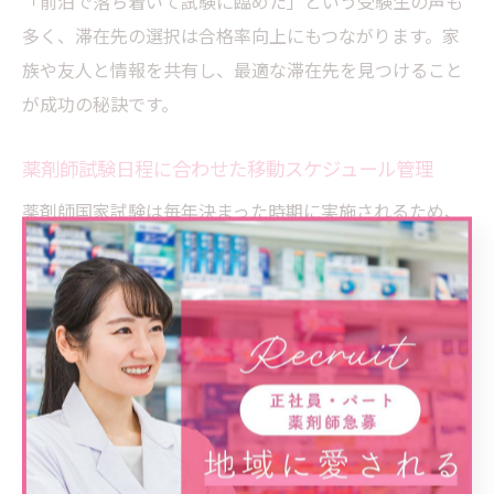
「前泊で落ち着いて試験に臨めた」という受験生の声も
多く、滞在先の選択は合格率向上にもつながります。家
族や友人と情報を共有し、最適な滞在先を見つけること
が成功の秘訣です。
薬剤師試験日程に合わせた移動スケジュール管理
薬剤師国家試験は毎年決まった時期に実施されるため、
日程に合わせた逆算スケジュールが重要です。受験票の
到着日や試験日、前日入りのタイミングなど、各工程ご
とに予定を立てておくと、抜け漏れを防げます。
移動スケジュール管理では、公共交通機関の時刻表や運
行状況の変化にも注意が必要です。特に天候による交通
機関の遅延や欠航リスクが高い地域の場合、予備日や代
替手段を設定しておくと安心です。スマートフォンのカ