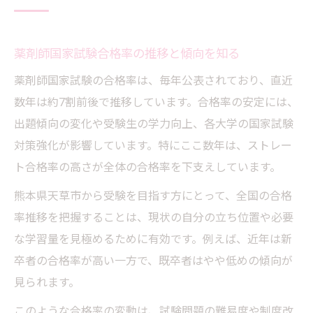
薬剤師試験会場までのアクセスと注意点
薬剤師国家試験当日のトラブル回避術
薬剤師国家試験合格率の推移と傾向を知る
薬剤師受験のための滞在先選びのポイント
薬剤師国家試験の合格率は、毎年公表されており、直近
薬剤師試験日程に合わせた移動スケジュー
数年は約7割前後で推移しています。合格率の安定には、
ル管理
出題傾向の変化や受験生の学力向上、各大学の国家試験
薬剤師になるには合格データが鍵
対策強化が影響しています。特にここ数年は、ストレー
薬剤師を目指すなら合格データを徹底分析
ト合格率の高さが全体の合格率を下支えしています。
薬剤師国家試験の合格者数と学部別傾向
熊本県天草市から受験を目指す方にとって、全国の合格
薬剤師合格率から見る進路選択のポイント
率推移を把握することは、現状の自分の立ち位置や必要
な学習量を見極めるために有効です。例えば、近年は新
薬剤師国家試験合格データの活用法
卒者の合格率が高い一方で、既卒者はやや低めの傾向が
薬剤師を目指す際に重視すべき指標とは
見られます。
実務目線で比較する受験準備方法
このような合格率の変動は、試験問題の難易度や制度改
薬剤師受験準備に必要な実務的アプローチ