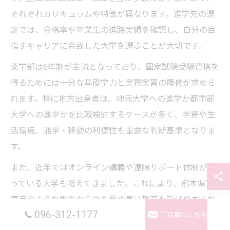
それぞれカリキュラムや特徴が異なります。進学先の選
定では、合格率や卒業生の進路実績を確認し、自分の目
指すキャリアに合致した大学を選ぶことが大切です。
薬学部は6年制が主流となっており、国家試験受験資格を
得るためには十分な基礎学力と実務実習の履修が求めら
れます。特に地方出身者は、地元大学への進学か都市部
大学への進学かを比較検討するケースが多く、学費や生
活環境、通学・移動の利便性も重要な判断基準となりま
す。
また、近年ではオンライン講義や遠隔サポート体制が整
っている大学も増えてきました。これにより、熊本県天
草市のような地方からでも質の高い教育を受けやすくな
096-312-1177
っています。受験生や保護者は、説明会やオープンキャ
ご応募はこちら